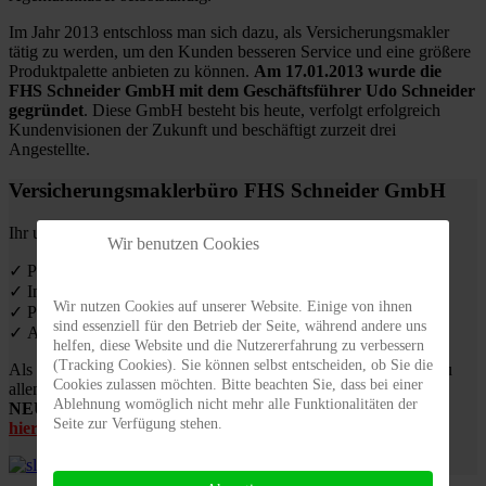
Im Jahr 2013 entschloss man sich dazu, als Versicherungsmakler
tätig zu werden, um den Kunden besseren Service und eine größere
Produktpalette anbieten zu können.
Am 17.01.2013 wurde die
FHS Schneider GmbH mit dem Geschäftsführer Udo Schneider
gegründet
. Diese GmbH besteht bis heute, verfolgt erfolgreich
Kundenvisionen der Zukunft und beschäftigt zurzeit drei
Angestellte.
Versicherungsmaklerbüro FHS Schneider GmbH
Ihr ungebundener Versicherungsmakler
Wir benutzen Cookies
✓ Professionelle und kostenlose Beratung
✓ Individuelle Analyse Ihre Bedürfnisse
Wir nutzen Cookies auf unserer Website. Einige von ihnen
✓ Persönliche Betreuung im Schadensfall
sind essenziell für den Betrieb der Seite, während andere uns
✓ Ausgewogenes Preis-Leistungs-Verhältnis
helfen, diese Website und die Nutzererfahrung zu verbessern
(Tracking Cookies). Sie können selbst entscheiden, ob Sie die
Als ungebundener Versicherungsmakler beraten wir Sie gerne zu
Cookies zulassen möchten. Bitte beachten Sie, dass bei einer
allen Produkten unserer Partner.
Ablehnung womöglich nicht mehr alle Funktionalitäten der
NEU: Zahnzusatzversicherung von uniVersa
Berechnung
Seite zur Verfügung stehen.
hier!!!