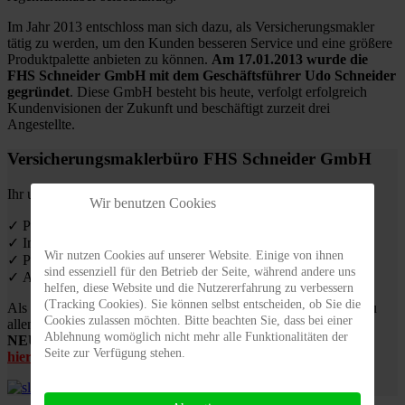
Im Jahr 2013 entschloss man sich dazu, als Versicherungsmakler
tätig zu werden, um den Kunden besseren Service und eine größere
Produktpalette anbieten zu können.
Am 17.01.2013 wurde die
FHS Schneider GmbH mit dem Geschäftsführer Udo Schneider
gegründet
. Diese GmbH besteht bis heute, verfolgt erfolgreich
Kundenvisionen der Zukunft und beschäftigt zurzeit drei
Angestellte.
Versicherungsmaklerbüro FHS Schneider GmbH
Ihr ungebundener Versicherungsmakler
Wir benutzen Cookies
✓ Professionelle und kostenlose Beratung
✓ Individuelle Analyse Ihre Bedürfnisse
Wir nutzen Cookies auf unserer Website. Einige von ihnen
✓ Persönliche Betreuung im Schadensfall
sind essenziell für den Betrieb der Seite, während andere uns
✓ Ausgewogenes Preis-Leistungs-Verhältnis
helfen, diese Website und die Nutzererfahrung zu verbessern
(Tracking Cookies). Sie können selbst entscheiden, ob Sie die
Als ungebundener Versicherungsmakler beraten wir Sie gerne zu
Cookies zulassen möchten. Bitte beachten Sie, dass bei einer
allen Produkten unserer Partner.
Ablehnung womöglich nicht mehr alle Funktionalitäten der
NEU: Zahnzusatzversicherung von uniVersa
Berechnung
Seite zur Verfügung stehen.
hier!!!